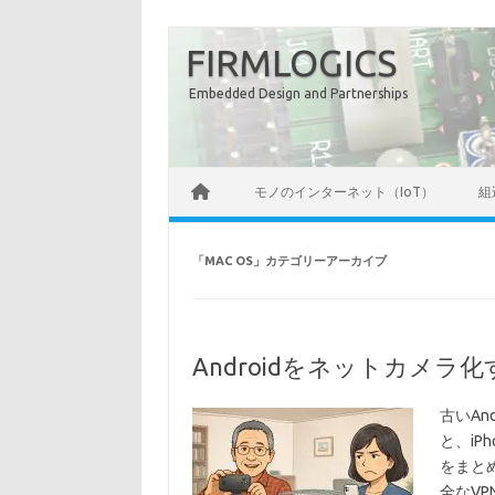
コ
ン
FIRMLOGICS
テ
ン
ツ
Embedded Design and Partnerships
へ
ス
キ
ッ
プ
モノのインターネット（IoT）
組
「
MAC OS
」カテゴリーアーカイブ
Androidをネットカメラ化する
古いAn
と、iP
をまと
全なVP