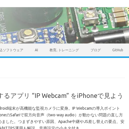
込ソフトウェア
AI
教育, トレーニング
ブログ
GitHub
アプリ “IP Webcam” をiPhoneで見よう
droid端末が高機能な監視カメラに変身。IP Webcamの導入ポイント
honeのSafariで双方向音声（two-way audio）が動かない問題の直し方
めました。つまずきやすい原因、Apache中継やJS差し替えの要点、安
N/HTTPS運用も解説。音声設定の小ネタ付き。