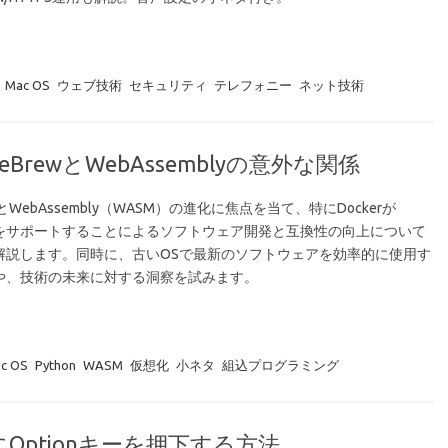
Mac OS
ウェブ技術
セキュリティ
テレフォニー
ネット技術
eBrewとWebAssemblyの意外な関係
erとWebAssembly（WASM）の進化に焦点を当て、特にDockerが
Mをサポートすることによるソフトウェア開発と互換性の向上について
解説します。同時に、古いOSで最新のソフトウェアを効率的に使用す
や、技術の未来に対する洞察を試みます。
c OS
Python
WASM
仮想化
小ネタ
組込プログラミング
にOptionキーを押下する方法