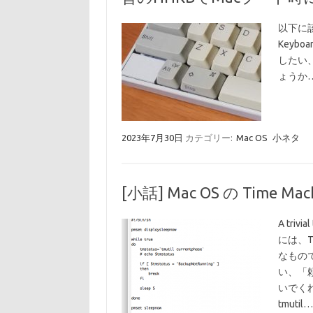
以下に該当
Keyb
したい
ょうか
2023年7月30日
カテゴリー:
Mac OS
小ネタ
[小話] Mac OS の Tim
A trivia
には、T
なもの
い、「
いでくれ!
tmutil