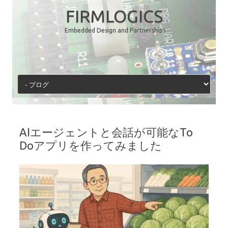
コ
ン
FIRMLOGICS
テ
ン
Embedded Design and Partnerships
ツ
へ
ス
キ
ッ
プ
AIエージェントと会話が可能なTo
Doアプリを作ってみました