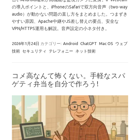
の導入ポイントと、iPhoneのSafariで双方向音声（two-way
audio）が動かない問題の直し方をまとめました。つまずき
やすい原因、Apache中継やJS差し替えの要点、安全な
VPN/HTTPS運用も解説。音声設定の小ネタ付き。
2026年1月24日
カテゴリー:
Android
ChatGPT
Mac OS
ウェブ
技術
セキュリティ
テレフォニー
ネット技術
コメ高なんて怖くない。手軽なスパ
ゲティ弁当を自分で作ろう!