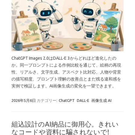
ChatGPT Images 2.0はDALL-E 3からどれほど進化したの
か。同一プロンプトによる作例比較を通じて、絵柄の再現
性、リアルさ、文字生成、アスペクト比対応、人物や背景
の描写精度、プロンプト理解の改善点とまだ残る違和感を
実例で検証します。AI画像生成の変化を一望できます。
2026年5月6日
カテゴリー:
ChatGPT
DALL-E
画像生成 AI
組込設計のAI納品に御用心。きれい
なコードや資料に騙されないで!