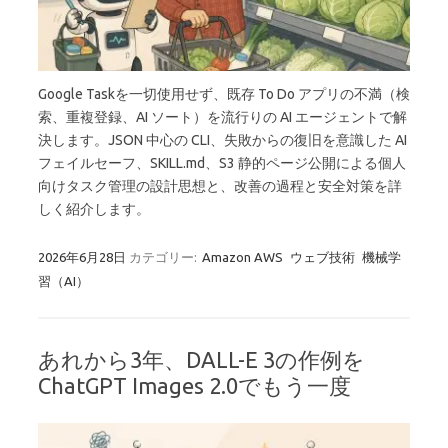
Google Taskを一切使用せず、既存 To Do アプリの不満（検
索、重複登録、AI ソート）を流行りの AI エージェントで解
決します。JSON 中心の CLI、失敗からの復旧を意識した AI
フェイルセーフ、SKILL.md、S3 静的ページ公開による個人
向けタスク管理の設計思想と、改善の過程と安全対策を詳
しく紹介します。
2026年6月28日
カテゴリー:
Amazon AWS
ウェブ技術
機械学
習（AI）
あれから3年、DALL-E 3の作例を
ChatGPT Images 2.0でもう一度