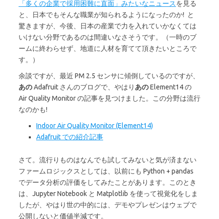
「多くの企業で採用困難に直面」みたいなニュース
を見る
と、日本でもそんな職業が知られるようになったのか! と
驚きますが、今後、日本の産業で力を入れていかなくては
いけない分野であるのは間違いなさそうです。（一時のブ
ームに終わらせず、地道に人材を育てて頂きたいところで
す。）
余談ですが、最近 PM 2.5 センサに傾倒しているのですが、
あの
Adafruit さんのブログで、やはり
あの
Element14 の
Air Quality Monitor の記事を見つけました。この分野は流行
なのかも!
Indoor Air Quality Monitor (Element14)
Adafruit での紹介記事
さて。流行りものはなんでも試してみないと気が済まない
ファームロジックスとしては、以前にも Python + pandas
でデータ分析の評価をしてみたことがあります。このとき
は、Jupyter Notebook と Matplotlib を使って視覚化をしま
したが、やはり世の中的には、デモやプレゼンはウェブで
公開しないと価値半減です。