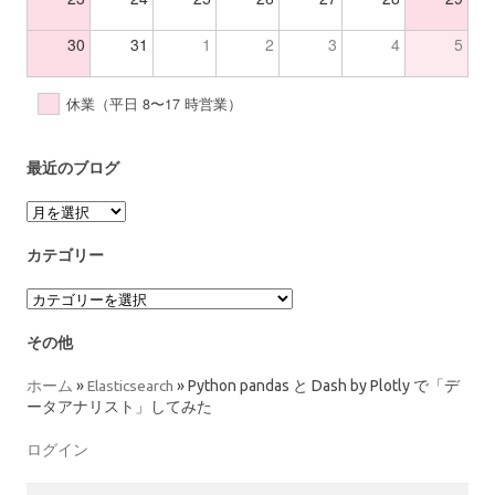
30
31
1
2
3
4
5
休業（平日 8〜17 時営業）
最近のブログ
ア
ー
カ
カテゴリー
イ
ブ
カ
テ
ゴ
その他
リ
ー
ホーム
»
Elasticsearch
»
Python pandas と Dash by Plotly で「デ
ータアナリスト」してみた
ログイン