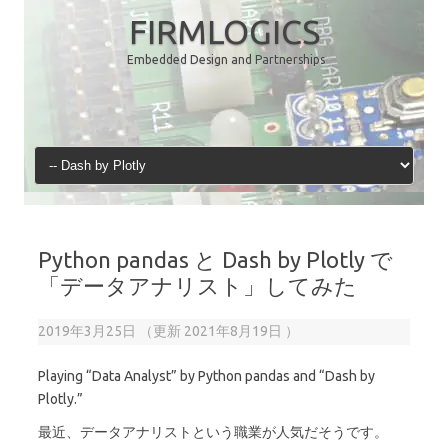
コ
ン
FIRMLOGICS
テ
ン
Embedded Design and Partnerships
ツ
へ
ス
キ
ッ
プ
Python pandas と Dash by Plotly で
「データアナリスト」してみた
2019年3月25日
（更新
2021年8月19日
）
Playing “Data Analyst” by Python pandas and “Dash by
Plotly.”
最近、データアナリストという職業が人気だそうです。