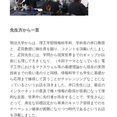
先生方から一言
明治大学からは、理工学部情報科学科、学科長の井口教授
と、疋田教授に御出席を賜り、コメントを頂戴いたしまし
た。疋田先生には、学問から現実世界までのギャップが以
前にも増して大きくなり、（今回テーマとなっている）電
子工学におけるマクスウェル等の基礎理論から現在の実用
技術までの長い道のりと同様、情報科学でも学生に基礎か
ら応用まで修得して貰うことがチャレンジングなことにな
っているというお話を頂きました。井口先生には、最近の
インターネットの普及で種々情報の取得が容易になって便
利な反面、世界中に先行者が存在することで、学生さんに
とって、身近な目標設定から将来のキャリア習得までのモ
チベーション確保が困難になりつつ時代であるというお話
を頂戴しました。