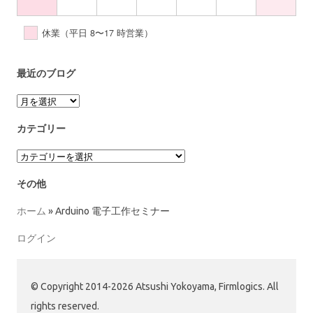
休業（平日 8〜17 時営業）
最近のブログ
ア
ー
カ
カテゴリー
イ
ブ
カ
テ
ゴ
その他
リ
ー
ホーム
»
Arduino 電子工作セミナー
ログイン
© Copyright 2014-2026 Atsushi Yokoyama, Firmlogics. All
rights reserved.