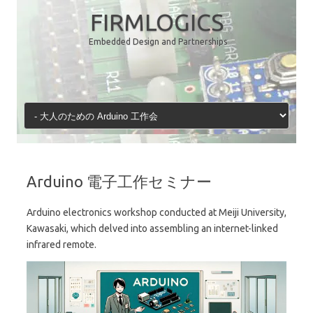
コ
ン
FIRMLOGICS
テ
ン
Embedded Design and Partnerships
ツ
へ
ス
キ
ッ
プ
Arduino 電子工作セミナー
Arduino electronics workshop conducted at Meiji University,
Kawasaki, which delved into assembling an internet-linked
infrared remote.