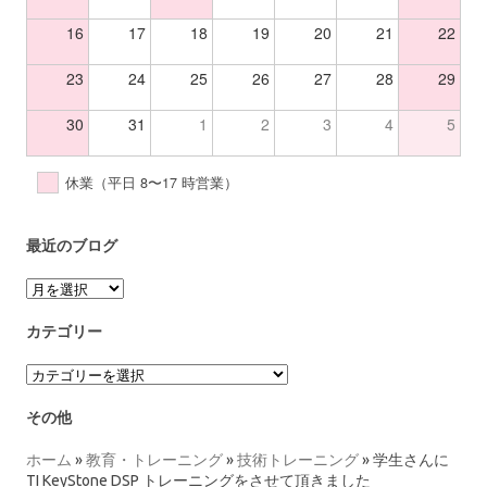
16
17
18
19
20
21
22
23
24
25
26
27
28
29
30
31
1
2
3
4
5
休業（平日 8〜17 時営業）
最近のブログ
ア
ー
カ
カテゴリー
イ
ブ
カ
テ
ゴ
その他
リ
ー
ホーム
»
教育・トレーニング
»
技術トレーニング
»
学生さんに
TI KeyStone DSP トレーニングをさせて頂きました