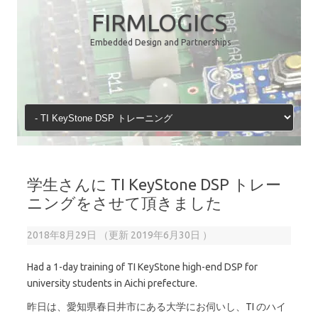
コ
ン
FIRMLOGICS
テ
ン
Embedded Design and Partnerships
ツ
へ
ス
キ
ッ
プ
学生さんに TI KeyStone DSP トレー
ニングをさせて頂きました
2018年8月29日
（更新
2019年6月30日
）
Had a 1-day training of TI KeyStone high-end DSP for
university students in Aichi prefecture.
昨日は、愛知県春日井市にある大学にお伺いし、TI のハイ