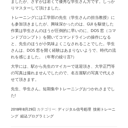
ましたが、さすがは若くて優秀な学生さん方です。しっか
りマスターして頂けました。
トレーニングには工学部の先生（学生さんの担当教授）に
も参加頂きましたが、興味深かったのは、GUI を駆使した
作業は学生さんのほうが圧倒的に早いのに、DOS 窓（コマ
ンドプロンプト）を開いてコマンドラインの操作になる
と、先生のほうが小気味よくこなされることでした。学生
さんは、DOS 窓を開く経験はあまりないようで、時代の流
れを感じました。（年寄の繰り言?）
大学には、駅から先生のマイカーで送迎頂き、大学正門等
の写真は撮れませんでしたので、名古屋駅の写真で代えさ
せて頂きます。
先生、学生さん。短期集中トレーニングおつかれさまでし
た!
2018年8月29日
カテゴリー:
ディジタル信号処理
技術トレーニ
ング
組込プログラミング