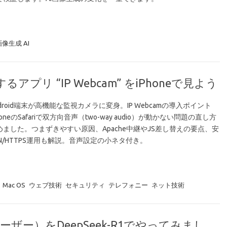
画像生成 AI
アプリ “IP Webcam” をiPhoneで見よう
droid端末が高機能な監視カメラに変身。IP Webcamの導入ポイント
honeのSafariで双方向音声（two-way audio）が動かない問題の直し方
めました。つまずきやすい原因、Apache中継やJS差し替えの要点、安
N/HTTPS運用も解説。音声設定の小ネタ付き。
Mac OS
ウェブ技術
セキュリティ
テレフォニー
ネット技術
ー）をDeepSeek-R1でやってみまし