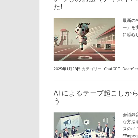
た!
最新のA
ー）を実
に感心
2025年1月28日
カテゴリー:
ChatGPT
DeepSe
AI によるテープ起こしか
う
会議録音
な方法を
スのo
FFmp