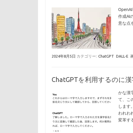
OpenA
作成A
意な点を
2024年8月5日
カテゴリー:
ChatGPT
DALL-E
ChatGPTを利用するのに
かな漢
て、こ
します
われわ
変革す