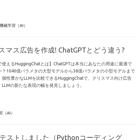
機械学習（AI）
リスマス広告を作成! ChatGPTとどう違う?
使えるHuggingChatとは】ChatGPTは本当にあなたの用途に最適で
か？1040億パラメタの大型モデルから38億パラメタの小型モデルまで
個性豊かなLLMを比較できるHuggingChatで、クリスマス向け広告
、LLMの新たな表現の幅を発見しましょう。
習（AI）
ewを早速テストしました（Pythonコーディング