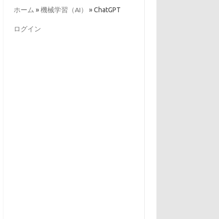
ー
ホーム
»
機械学習（AI）
»
ChatGPT
ログイン