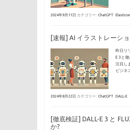
2024年9月11日
カテゴリー:
ChatGPT
Elastics
[速報] AI イラストレーション 
昨日リリ
E 3
注目しま
ビジネ
2024年8月22日
カテゴリー:
ChatGPT
DALL-E
[徹底検証] DALL-E 3 と 
か?