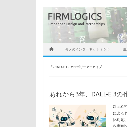
コ
ン
FIRMLOGICS
テ
ン
ツ
Embedded Design and Partnerships
へ
ス
キ
ッ
プ
モノのインターネット（IoT）
組
「
CHATGPT
」カテゴリーアーカイブ
あれから3年、DALL-E 3の作
Chat
による
比対応
を実例