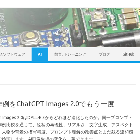
込ソフトウェア
AI
教育, トレーニング
ブログ
GitHub
例をChatGPT Images 2.0でもう一度
GPT Images 2.0はDALL-E 3からどれほど進化したのか。同一プロンプト
作例比較を通じて、絵柄の再現性、リアルさ、文字生成、アスペクト
、人物や背景の描写精度、プロンプト理解の改善点とまだ残る違和感
で検証します。AI画像生成の変化を一望できます。