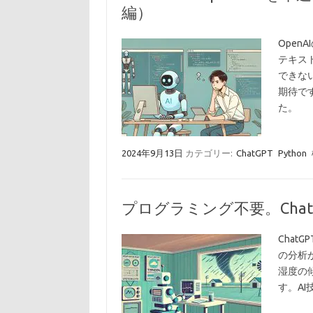
編）
Open
テキスト
できな
期待で
た。
2024年9月13日
カテゴリー:
ChatGPT
Python
プログラミング不要。Cha
Cha
の分析
湿度の
す。A