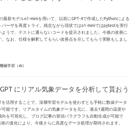
AIの最新モデルo1-miniを用いて、以前にGPT-4で作成したPythonによる
パーザを再度トライ。残念ながら現状ではo1-miniではpytestを実行
いようで、テストに通らないコードを提示されました。今後の改善に
す。なお、仕様を解釈してもらい改善点を示してもらう実験もしまし
機械学習（AI）
tGPT にリアル気象データを分析して貰おう
tGPTを活用することで、深層学習モデルを使わずとも手軽に数値データ
が可能です。リアルタイムの気象データを元に、過去1週間の温度や
傾向を可視化し、ブログ記事の冒頭パラグラフも自動生成が可能で
I技術の進化により、今後さらに高度なデータ処理が期待されます。