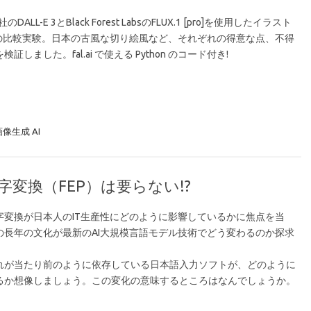
I社のDALL-E 3とBlack Forest LabsのFLUX.1 [pro]を使用したイラスト
Iの比較実験。日本の古風な切り絵風など、それぞれの得意な点、不得
検証しました。fal.ai で使える Python のコード付き!
画像生成 AI
漢字変換（FEP）は要らない!?
字変換が日本人のIT生産性にどのように影響しているかに焦点を当
の長年の文化が最新のAI大規模言語モデル技術でどう変わるのか探求
。
れが当たり前のように依存している日本語入力ソフトが、どのように
るか想像しましょう。この変化の意味するところはなんでしょうか。