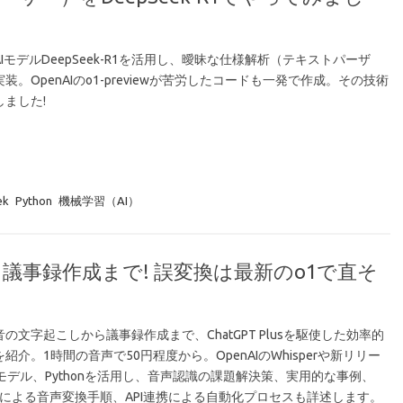
IモデルDeepSeek-R1を活用し、曖昧な仕様解析（テキストパーザ
装。OpenAIのo1-previewが苦労したコードも一発で作成。その技術
しました!
ek
Python
機械学習（AI）
ら議事録作成まで! 誤変換は最新のo1で直そ
の文字起こしから議事録作成まで、ChatGPT Plusを駆使した効率的
紹介。1時間の音声で50円程度から。OpenAIのWhisperや新リリー
1モデル、Pythonを活用し、音声認識の課題解決策、実用的な事例、
egによる音声変換手順、API連携による自動化プロセスも詳述します。