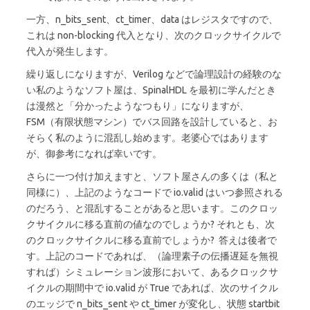
一方、n_bits_sent、ct_timer、data はレジスタですので、
これは non-blocking 代入となり、次のクロックサイクルで
代入が発生します。
繰り返しになりますが、Verilog などで論理設計の経験のな
い私のようなソフト屋は、SpinalHDL を最初に学んだとき
は漫然と「分かったようなつもり」になりますが、
FSM（有限状態マシン）でバス回路を設計していると、お
そらく私のように混乱し始めます。老婆心ではあります
が、御参考になれば幸いです。
さらに一つ付け加えますと、ソフト屋さんの多くは（私と
同様に）、上記のようなコードで io.valid はいつ参照される
のだろう、と混乱することがあると思います。このクロッ
クサイクルに移る直前の値なのでしょうか? それとも、次
のクロックサイクルに移る直前でしょうか? 答えは後者で
す。上記のコードであれば、（論理素子の伝播遅延を無視
すれば）シミュレーション波形において、あるクロックサ
イクルの期間中で io.valid が True であれば、次のサイクル
のエッジで n_bits_sent や ct_timer が変化し、状態 startbit