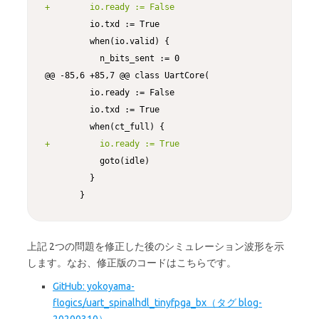
+        io.ready := False
         io.txd := True

         when(io.valid) {

           n_bits_sent := 0

@@ -85,6 +85,7 @@ class UartCore(

         io.ready := False

         io.txd := True

+          io.ready := True
           goto(idle)

         }

       }
上記 2つの問題を修正した後のシミュレーション波形を示
します。なお、修正版のコードはこちらです。
GitHub: yokoyama-
flogics/uart_spinalhdl_tinyfpga_bx（タグ blog-
20200310）