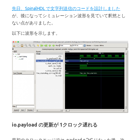
先日、SpinalHDL で文字列送信のコードを設計しました
が、後になってシミュレーション波形を見ていて釈然とし
ない点がありました。
以下に波形を示します。
io.payload の更新が 1クロック遅れる
最初のクロックエッジで io_payload g “H” になった後、次