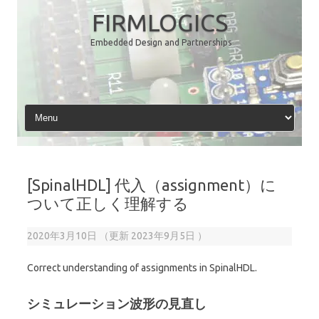
コ
ン
FIRMLOGICS
テ
ン
Embedded Design and Partnerships
ツ
へ
ス
キ
ッ
プ
[SpinalHDL] 代入（assignment）に
ついて正しく理解する
2020年3月10日
（更新
2023年9月5日
）
Correct understanding of assignments in SpinalHDL.
シミュレーション波形の見直し