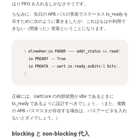
はり FIFO を入れるしかなさそうです。
ちなみに、先日の APB バスの実装でステータス tx_ready を
示すために次のように書きましたが、これはもはや利用で
きない（間違った）実装ということになります。
Copy
}
.
elsewhen
(
io
.
PADDR 
==
=
 addr_status 
&&
 read
)
{
    io
.
PREADY 
:
=
 True

    io
.
PRDATA 
:
=
 uart
.
io
.
ready
.
asBits
(
1
 bits
)
.
resized

}
正確には、UartCore の内部状態が idle であるときに
tx_ready であるように設計すべきでしょう。（また、複数
の APB バスマスタが存在する場合は、バスアービタを入れ
ないとダメでしょう。）
blocking と non-blocking 代入