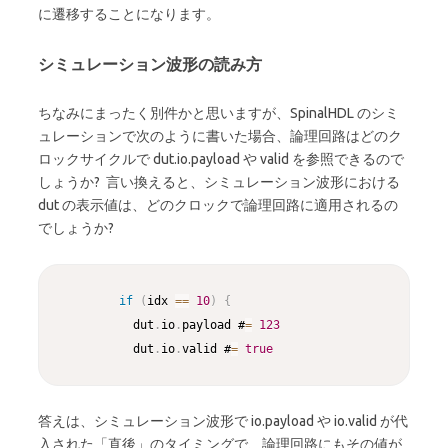
に遷移することになります。
シミュレーション波形の読み方
ちなみにまったく別件かと思いますが、SpinalHDL のシミ
ュレーションで次のように書いた場合、論理回路はどのク
ロックサイクルで dut.io.payload や valid を参照できるので
しょうか? 言い換えると、シミュレーション波形における
dut の表示値は、どのクロックで論理回路に適用されるの
でしょうか?
Copy
if
(
idx 
==
10
)
{
          dut
.
io
.
payload #
=
123
          dut
.
io
.
valid #
=
true
答えは、シミュレーション波形で io.payload や io.valid が代
入された「直後」のタイミングで、論理回路にもその値が