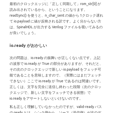
最初のクロックエッジに「正しく同期して」rom_str[0] が
読み出されているから、ということになります。
readSync() を使うと、n_char_sent の値から 1クロック遅れ
て io.payload に値が反映される訳です。よく分からない方
は、SpinalHDL が出力する Verilog ファイルを覗いてみるの
が良いでしょう。
io.ready がおかしい
次の問題は、io.ready の振舞いが正しくない点です。上記
の波形で io.ready が True の部分がありますが、それだと、
その次のクロックエッジで新しい io.payload をフェッチ可
能であることを意味しますので、（実際にはまだフェッチ
できない）ここで io.ready が True であるのは間違いです。
正しくは、文字を完全に送信し終わった段階（次のクロッ
クエッジで、新しい文字をフェッチできる状態）で
io.ready をアサートしないといけないのです。
私も正しく理解していなかったのですが、valid-ready バス
の ready とは、シンク側から、ソース（送信側）が次のデ