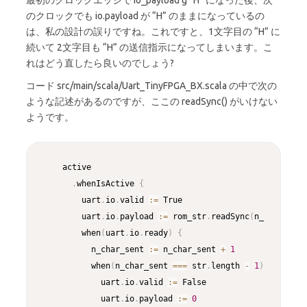
のクロックでも io.payload が “H” のままになっているの
は、私の設計の誤りですね。これですと、1文字目の “H” に
続いて 2文字目も “H” の送信指示になってしまいます。こ
れはどう直したら良いのでしょう?
コード
src/main/scala/Uart_TinyFPGA_BX.scala の中で次の
ような記述があるのですが、ここの readSync() がいけない
ようです。
Copy
    active

.
whenIsActive 
{
        uart
.
io
.
valid 
:
=
 True

        uart
.
io
.
payload 
:
=
 rom_str
.
readSync
(
n_char_sent
        when
(
uart
.
io
.
ready
)
{
          n_char_sent 
:
=
 n_char_sent 
+
1
          when
(
n_char_sent 
==
=
 str
.
length 
-
1
)
{
            uart
.
io
.
valid 
:
=
 False

            uart
.
io
.
payload 
:
=
0