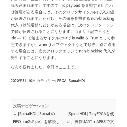
読み込まれます。ですので、io.payload を参照する組合わ
せ論理がある場合には、そのクロックサイクル内で入力値
が反映されます。ただし、その値を参照する non-blocking
代入（状態遷移など）がある場合は、次のクロックエッジ
で値が反映されることになります。つまり上記で言うと、
idx == 10 で始まるサイクルの中で io.valid を True として参
照できますが、when() オブジェクトなどで順序回路に適用
する場合には、次のクロックエッジで non-blocking 代入が
発生することになります。
なんか疲れました。今日はここまで。
2020年3月10日
カテゴリー:
FPGA
SpinalHDL
投稿ナビゲーション
←
[SpinalHDL] Spinal の
[SpinalHDL] TinyFPGAを使
FIFO（m2sPipe）を解読し
い、自作UART + APB3で文