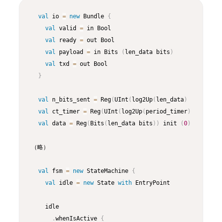
Copy
val
 io 
=
new
 Bundle 
{
val
 valid 
=
 in Bool

val
 ready 
=
 out Bool

val
 payload 
=
 in Bits 
(
len_data bits
)
val
 txd 
=
 out Bool

}
val
 n_bits_sent 
=
 Reg
(
UInt
(
log2Up
(
len_data
)
 bits
)
)
 in
val
 ct_timer 
=
 Reg
(
UInt
(
log2Up
(
period_timer
)
 bits
)
)
 i
val
 data 
=
 Reg
(
Bits
(
len_data bits
)
)
 init 
(
0
)
（略）

val
 fsm 
=
new
 StateMachine 
{
val
 idle 
=
new
 State 
with
 EntryPoint

    idle

.
whenIsActive 
{