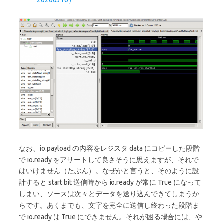
なお、io.payload の内容をレジスタ data にコピーした段階
で io.ready をアサートして良さそうに思えますが、それで
はいけません（たぶん）。なぜかと言うと、そのように設
計すると start bit 送信時から io.ready が常に True になって
しまい、ソースは次々とデータを送り込んできてしまうか
らです。あくまでも、文字を完全に送信し終わった段階ま
で io.ready は True にできません。それが困る場合には、や