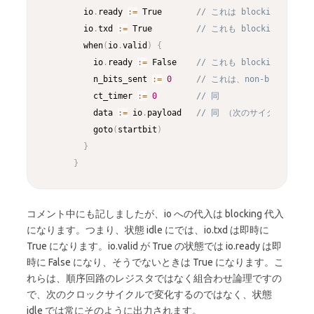
        io
.
ready 
:
=
 True       
// これは blocking
        io
.
txd 
:
=
 True         
// これも blocking
        when
(
io
.
valid
)
{
          io
.
ready 
:
=
 False    
// これも blocking
          n_bits_sent 
:
=
0
// これは、non-blockin
          ct_timer 
:
=
0
// 同
          data 
:
=
 io
.
payload   
// 同 （次のサイクルで data
          goto
(
startbit
)
}
}
コメント中にも記しましたが、io への代入は blocking 代入
になります。つまり、状態 idle にでは、io.txd は即時に
True になります。io.valid が True の状態では io.ready は即
時に False になり、そうでないときは True になります。こ
れらは、順序回路のレジスタではなく組合わせ論理ですの
で、次のクロックサイクルで変化するのではなく、状態
idle では常にそのように出力されます。