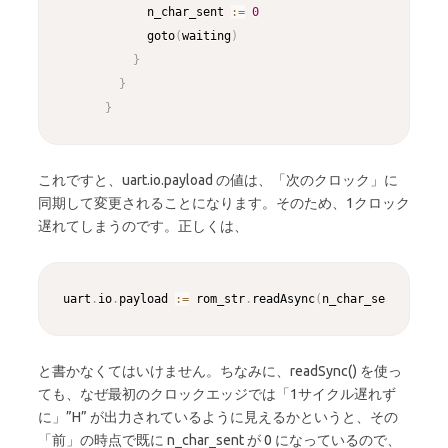
            n_char_sent 
:
=
0
            goto
(
waiting
)
}
}
}
これですと、uart.io.payload の値は、「次のクロック」に
同期して変更されることになります。そのため、1クロック
遅れてしまうのです。正しくは、
Copy
uart
.
io
.
payload 
:
=
 rom_str
.
readAsync
(
n_char_sent
)
と書かなくてはいけません。ちなみに、readSync() を使っ
ても、なぜ最初のクロックエッジでは「1サイクル遅れず
に」”H” が出力されているように見えるかというと、その
「前」の時点で既に n_char_sent が 0 になっているので、