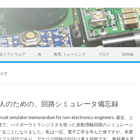
込ソフトウェア
AI
教育, トレーニング
ブログ
GitHub
イブ
人のための、回路シミュレータ備忘録
ircuit simulator memorandum for non-electronics engineers. 最近、と
情で、バイポーラトランジスタを使った差動増幅回路のシミュレーシ
することになりました。私は一応、電子工学を学んだ身ですが、本業
ソフト設計であり、アナログ回路の設計は素人同然です。 教科書を見