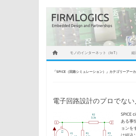
コ
ン
FIRMLOGICS
テ
ン
ツ
Embedded Design and Partnerships
へ
ス
キ
ッ
プ
モノのインターネット（IoT）
組
「
SPICE（回路シミュレーション）
」カテゴリーアーカ
電子回路設計のプロでない
SPICE c
ある事
ョンを
は組込