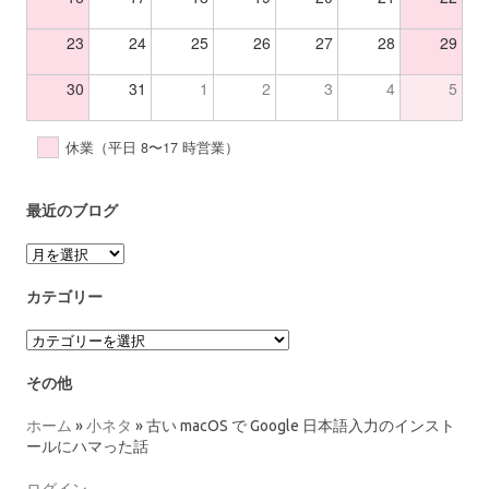
23
24
25
26
27
28
29
30
31
1
2
3
4
5
休業（平日 8〜17 時営業）
最近のブログ
ア
ー
カ
カテゴリー
イ
ブ
カ
テ
ゴ
その他
リ
ー
ホーム
»
小ネタ
»
古い macOS で Google 日本語入力のインスト
ールにハマった話
ログイン