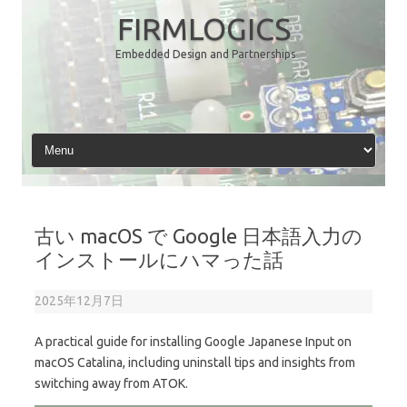
コ
ン
FIRMLOGICS
テ
ン
Embedded Design and Partnerships
ツ
へ
ス
キ
ッ
プ
古い macOS で Google 日本語入力の
インストールにハマった話
2025年12月7日
A practical guide for installing Google Japanese Input on
macOS Catalina, including uninstall tips and insights from
switching away from ATOK.