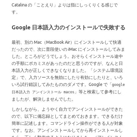
Catalina の「ことえり」よりは指にしっくりくる感じで
す。
Google 日本語入力のインストールで失敗する
最初、別の Mac（MacBook Air）にインストールして快適
だったので、次に普段使いの iMac にインストールしてみま
した。ところがどうでしょう。おそらくインストール途中
の手順にポカミスがあったのだと思うのですが、なんと日
本語入力が正しくできなくなりました。「システム環境設
定」で、入力ソースを無効にしたり有効にしたりと、いろ
いろ試行錯誤してみたもののダメです。Google で「
google
」等と検索して参考にし
日本語入力 アンインストール macos
ましたが、解決しませんでした。
しかしながら、ようやく自力でアンインストールができた
ので、以下に備忘録としてまとめておきます。できるだけ
簡単に記述します。コマンドライン操作ができる人が対象
です。なお、アンインストールしてから再インストールし