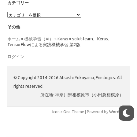
カ
カテゴリー
イ
ブ
カ
テ
ゴ
その他
リ
ー
ホーム
»
機械学習（AI）
»
Keras
»
scikit-learn、Keras、
TensorFlowによる実践機械学習 第2版
ログイン
© Copyright 2014-2026 Atsushi Yokoyama, Firmlogics. All
rights reserved.
所在地: 神奈川県相模原市（小田急相模原）
Iconic One
Theme | Powered by
Wordpress