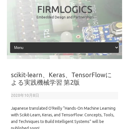
コ
ン
FIRMLOGICS
テ
ン
Embedded Design and Partnerships
ツ
へ
ス
キ
ッ
プ
scikit-learn、Keras、TensorFlowに
よる実践機械学習 第2版
2020年10月8日
Japanese translated O’Reilly “Hands-On Machine Learning
with Scikit-Learn, Keras, and TensorFlow: Concepts, Tools,
and Techniques to Build Intelligent Systems” will be
published soon!