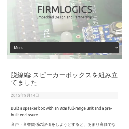
コ
ン
FIRMLOGICS
テ
ン
Embedded Design and Partnerships
ツ
へ
ス
キ
ッ
プ
脱線編: スピーカーボックスを組み立
てました
2015年9月14日
Built a speaker box with an 8cm full-range unit and a pre-
built enclosure.
音声・音響関係の評価をしようとすると、あまり高価でな