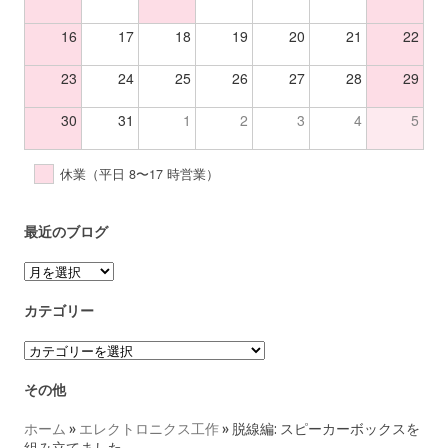
16
17
18
19
20
21
22
23
24
25
26
27
28
29
30
31
1
2
3
4
5
休業（平日 8〜17 時営業）
最近のブログ
ア
ー
カ
カテゴリー
イ
ブ
カ
テ
ゴ
その他
リ
ー
ホーム
»
エレクトロニクス工作
»
脱線編: スピーカーボックスを
組み立てました