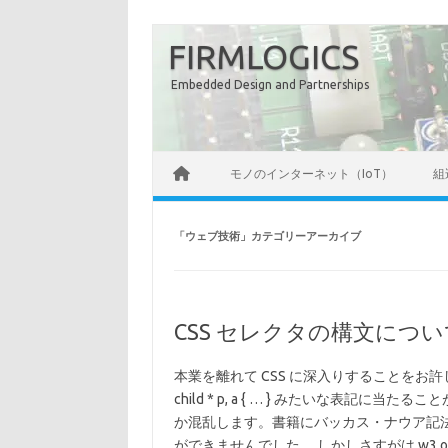
コ
ン
FIRMLOGICS
テ
ン
ツ
Embedded Design and Partnerships
へ
ス
キ
ッ
プ
モノのインターネット（IoT）
組
「
ウェブ技術
」カテゴリーアーカイブ
CSS セレクタの構文につい
本業を離れて CSS に深入りすることをお許しください
child * p, a { … } みたいな表
か混乱します。書籍にバッカス・ナウア記
ができませんでした。 しかしさすがは w3