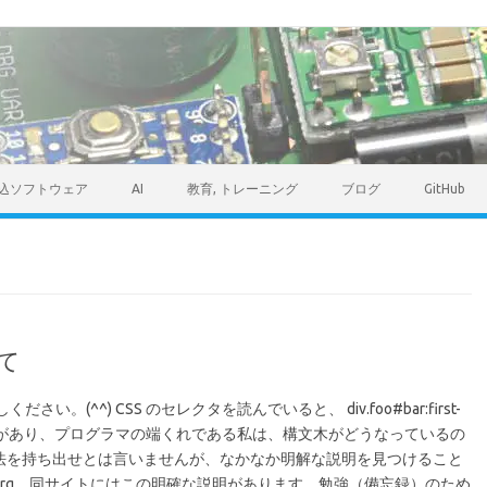
込ソフトウェア
AI
教育, トレーニング
ブログ
GitHub
て
。(^^) CSS のセレクタを読んでいると、 div.foo#bar:first-
記に当たることがあり、プログラマの端くれである私は、構文木がどうなっているの
法を持ち出せとは言いませんが、なかなか明解な説明を見つけること
.org。同サイトにはこの明確な説明があります。勉強（備忘録）のため