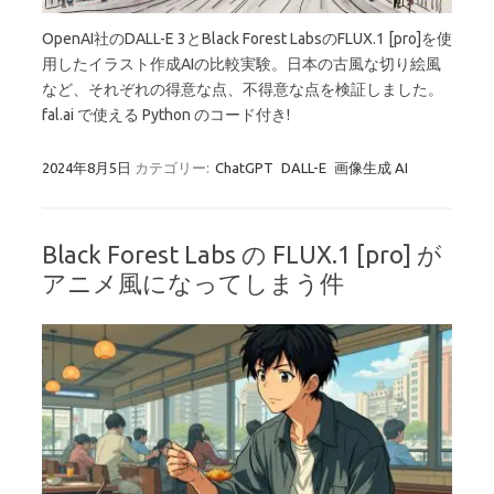
OpenAI社のDALL-E 3とBlack Forest LabsのFLUX.1 [pro]を使
用したイラスト作成AIの比較実験。日本の古風な切り絵風
など、それぞれの得意な点、不得意な点を検証しました。
fal.ai で使える Python のコード付き!
2024年8月5日
カテゴリー:
ChatGPT
DALL-E
画像生成 AI
Black Forest Labs の FLUX.1 [pro] が
アニメ風になってしまう件