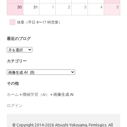
30
31
1
2
3
4
5
休業（平日 8〜17 時営業）
最近のブログ
ア
ー
カ
カテゴリー
イ
ブ
カ
テ
ゴ
その他
リ
ー
ホーム
»
機械学習（AI）
»
画像生成 AI
ログイン
© Copyright 2014-2026 Atsushi Yokoyama, Firmlogics. All