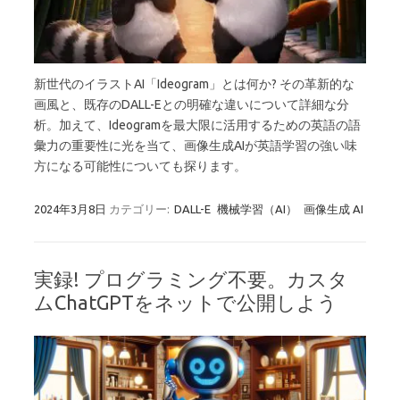
新世代のイラストAI「Ideogram」とは何か? その革新的な
画風と、既存のDALL-Eとの明確な違いについて詳細な分
析。加えて、Ideogramを最大限に活用するための英語の語
彙力の重要性に光を当て、画像生成AIが英語学習の強い味
方になる可能性についても探ります。
2024年3月8日
カテゴリー:
DALL-E
機械学習（AI）
画像生成 AI
実録! プログラミング不要。カスタ
ムChatGPTをネットで公開しよう