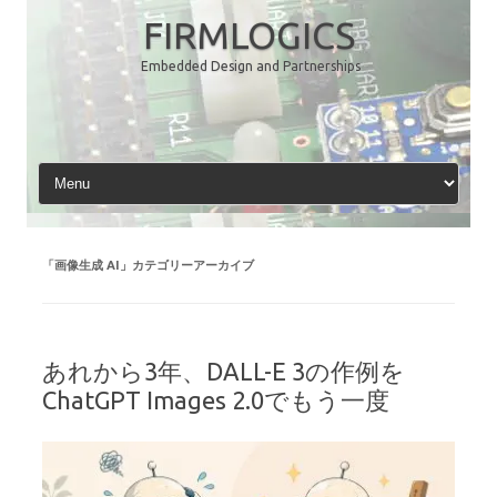
コ
ン
FIRMLOGICS
テ
ン
Embedded Design and Partnerships
ツ
へ
ス
キ
ッ
プ
「
画像生成 AI
」カテゴリーアーカイブ
あれから3年、DALL-E 3の作例を
ChatGPT Images 2.0でもう一度