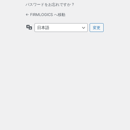
パスワードをお忘れですか ?
← FIRMLOGICS へ移動
言
語