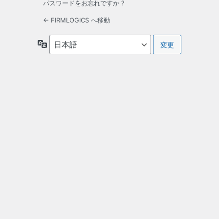
パスワードをお忘れですか ?
← FIRMLOGICS へ移動
言
語