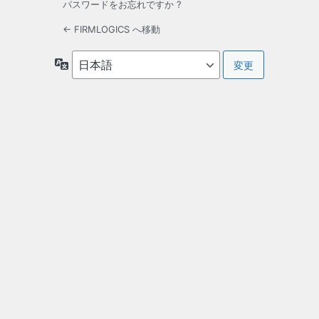
パスワードをお忘れですか ?
← FIRMLOGICS へ移動
言
語