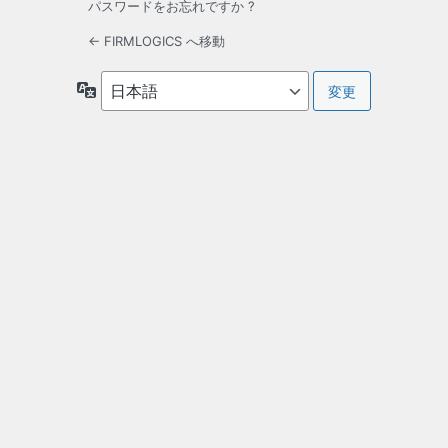
パスワードをお忘れですか ?
← FIRMLOGICS へ移動
言
語