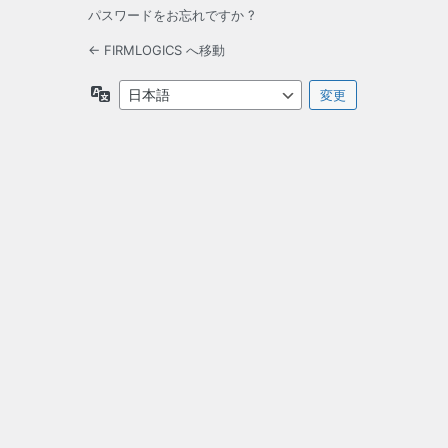
パスワードをお忘れですか ?
← FIRMLOGICS へ移動
言
語