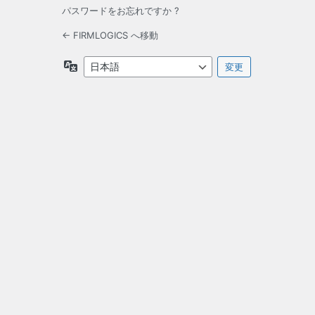
パスワードをお忘れですか ?
← FIRMLOGICS へ移動
言
語