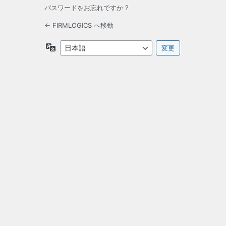
パスワードをお忘れですか ?
← FIRMLOGICS へ移動
言
語