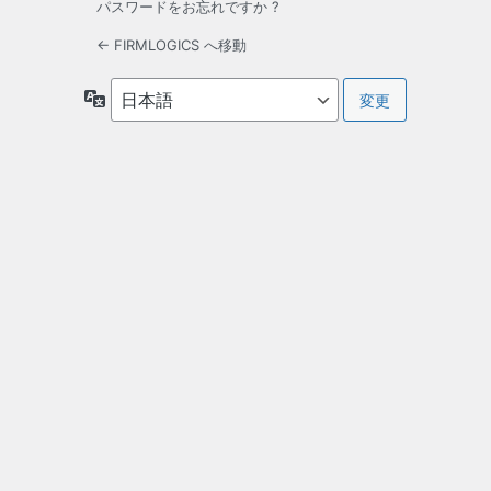
パスワードをお忘れですか ?
← FIRMLOGICS へ移動
言
語