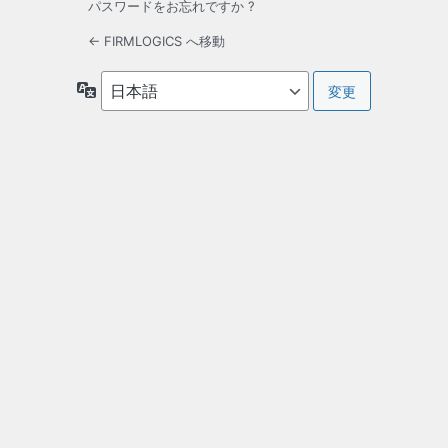
パスワードをお忘れですか ?
← FIRMLOGICS へ移動
言
語