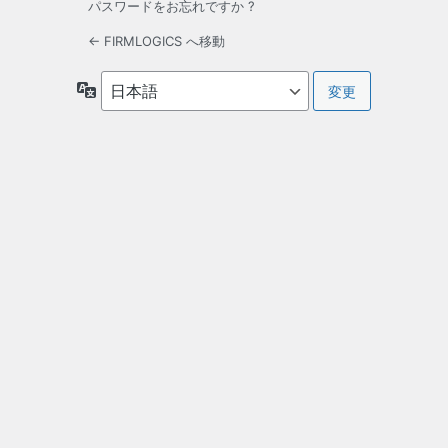
パスワードをお忘れですか ?
← FIRMLOGICS へ移動
言
語