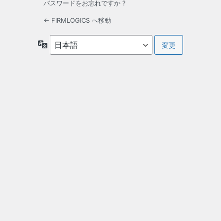
パスワードをお忘れですか ?
← FIRMLOGICS へ移動
言
語