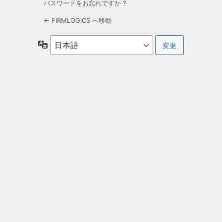
パスワードをお忘れですか ?
← FIRMLOGICS へ移動
言
語