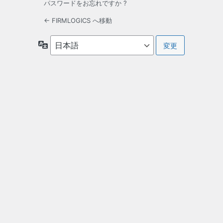
パスワードをお忘れですか ?
← FIRMLOGICS へ移動
言
語