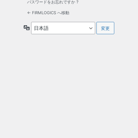
パスワードをお忘れですか ?
← FIRMLOGICS へ移動
言
語