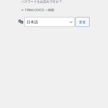
パスワードをお忘れですか ?
← FIRMLOGICS へ移動
言
語