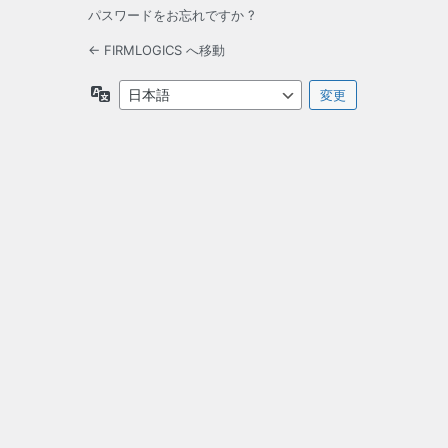
パスワードをお忘れですか ?
← FIRMLOGICS へ移動
言
語