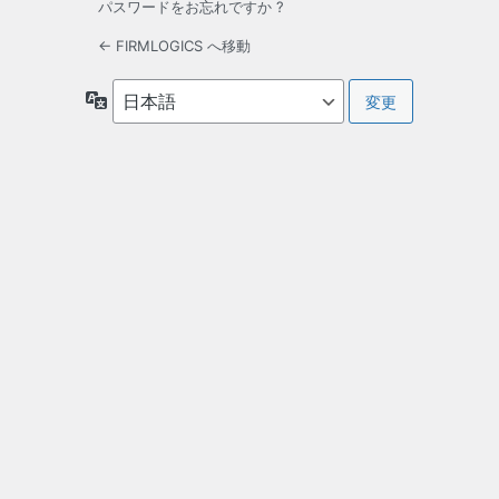
パスワードをお忘れですか ?
← FIRMLOGICS へ移動
言
語