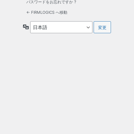
パスワードをお忘れですか ?
← FIRMLOGICS へ移動
言
語