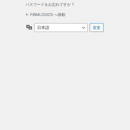
パスワードをお忘れですか ?
← FIRMLOGICS へ移動
言
語