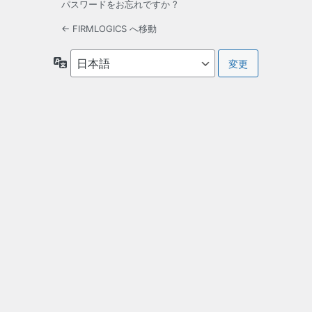
パスワードをお忘れですか ?
← FIRMLOGICS へ移動
言
語