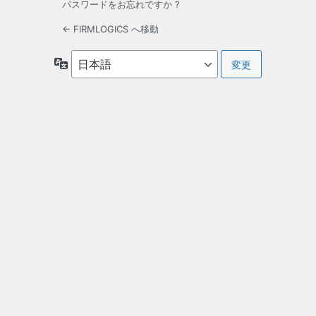
パスワードをお忘れですか ?
← FIRMLOGICS へ移動
言
語