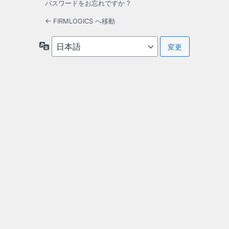
パスワードをお忘れですか ?
← FIRMLOGICS へ移動
言
語