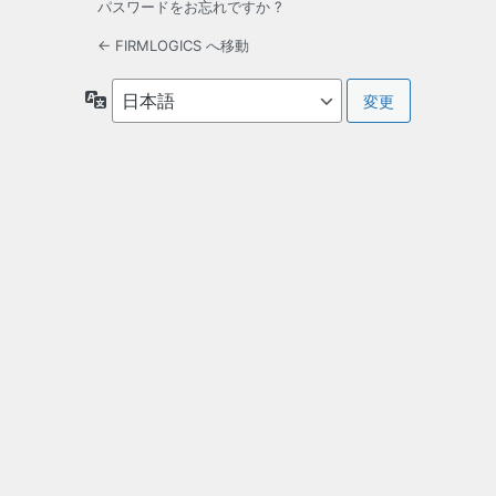
パスワードをお忘れですか ?
← FIRMLOGICS へ移動
言
語