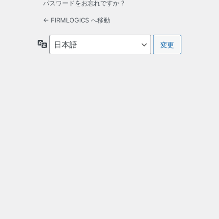
パスワードをお忘れですか ?
← FIRMLOGICS へ移動
言
語